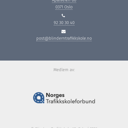
0371 Oslo
92 30 30 40
post@blinderntrafikkskole.no
Medlem av: